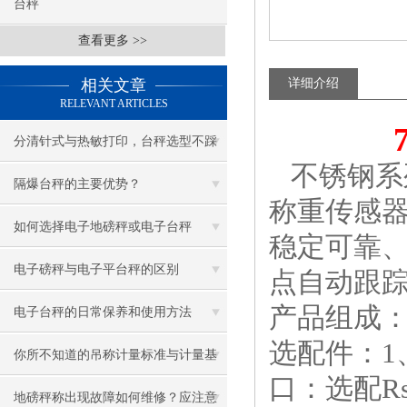
台秤
查看更多 >>
相关文章
详细介绍
RELEVANT ARTICLES
分清针式与热敏打印，台秤选型不踩
不锈钢系
坑
隔爆台秤的主要优势？
称重传感
如何选择电子地磅秤或电子台秤
稳定可靠
电子磅秤与电子平台秤的区别
点自动跟
产品组成：
电子台秤的日常保养和使用方法
选配件：1
你所不知道的吊称计量标准与计量基
口：选配Rs
准的区别
地磅秤称出现故障如何维修？应注意