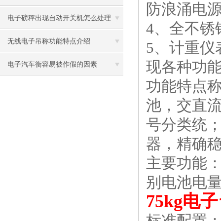
防浪涌电源
哪些事项？
电子磅秤出现自动开关机怎么处理
4、全不锈
无线电子吊称功能特点介绍
5、计重
现各种功
电子汽车衡容易被作假的因素
功能特点称
池，交直流
号分类统；
器，精确稳定
主要功能：
别电池电
75kg
标准配置