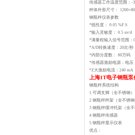
传感器工作温度范围：-3
秤体外形尺寸： 1200×80
钢瓶秤仪表参数
*线性度： 0.05 %F.S
*输入灵敏度： 0.5 uv/d
*满量程输入信号范围：0.
*A/D转换速度：20次/秒
*内部分度数： 80万码
*传感器激励电源：电压：D
*Z大激励电流：240 mA
上海1T电子钢瓶泵
钢瓶秤系统结构
1.可调支脚（全不锈钢）
2.钢瓶秤秤架（全不锈
3.钢瓶秤缓冲托架（全
4.钢瓶秤传感器
5.钢瓶秤显示仪表
优点：