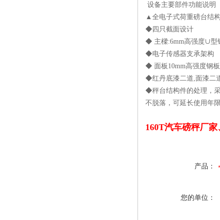
设备主要部件功能说明
▲全电子式荷重磅台结构
◆四只截面设计
◆ 主樑:6mm高强度∪型
◆电子传感器支承
◆ 面板10mm高强度钢板
◆红丹底漆二道,面漆二
◆秤台结构件的处理，采
不脱落，可延长使用年限
160T汽车磅秤厂
产品：
您的单位：