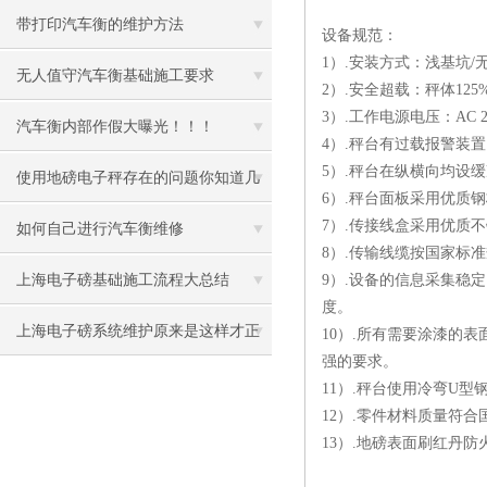
带打印汽车衡的维护方法
设备规范：
1）.安装方式：浅基坑/
无人值守汽车衡基础施工要求
2）.安全超载：秤体125
3）.工作电源电压：AC 22
汽车衡内部作假大曝光！！！
4）.秤台有过载报警装置
5）.秤台在纵横向均设
使用地磅电子秤存在的问题你知道几
6）.秤台面板采用优质
7）.传接线盒采用优质
个
如何自己进行汽车衡维修
8）.传输线缆按国家标
上海电子磅基础施工流程大总结
9）.设备的信息采集稳
度。
上海电子磅系统维护原来是这样才正
10）.所有需要涂漆的
强的要求。
确
11）.秤台使用冷弯U
12）.零件材料质量符
13）.地磅表面刷红丹