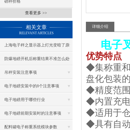
磅秤价格
查看更多 >>
相关文章
详细介绍
RELEVANT ARTICLES
电子
上海电子秤之显示器上灯光变暗了原
优势特点
因
防爆地磅开机后称重结果不准怎么处
◆集称重
理
吊秤安装注意事项
盘化包装
电子地磅安装中的8个注意事项
◆精度范围: ±1
◆内置充
电子地磅用于哪些行业
◆适用于
电子地磅前期安装时的注意事项
◆具有自动
配料罐电子称重系统模块参数