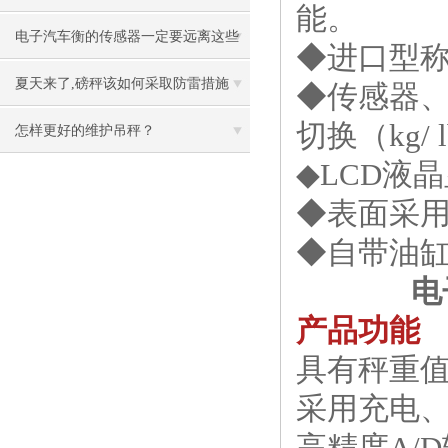
能。
电子汽车衡的传感器一定要远离这些
◆进口型
环境
夏天来了,磅秤该如何采取防雷措施
◆传感器
切换（kg/ 
怎样更好的维护吊秤？
◆LCD液
◆表面采
◆自带油
电
产品功能
具有秤重
采用充电
高精度A/D