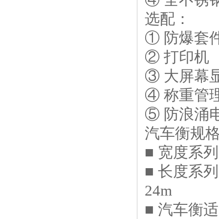
选配：
① 防爆套件(E
② 打印机
③ 大屏幕
④ 称重管
⑤ 防浪涌
汽车衡规
■ 宽度系列：2
■ 长度系列：5
24m
■ 汽车衡