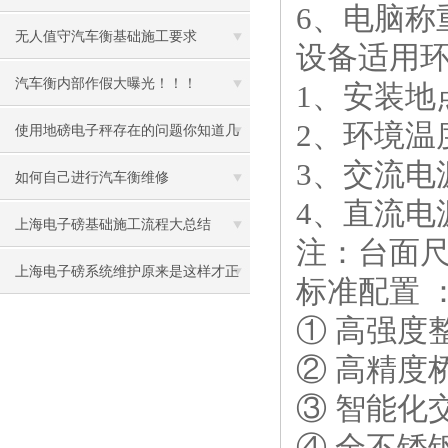
6、电脑称
无人值守汽车衡基础施工要求
设备适用环
汽车衡内部作假大曝光！！！
1、安装地
2、环境温
使用地磅电子秤存在的问题你知道几
3、交流电源：
个
如何自己进行汽车衡维修
4、直流电
上海电子磅基础施工流程大总结
注：台面
上海电子磅系统维护原来是这样才正
标准配置 
确
① 高强度
② 高精度
③ 智能化
④ 全不锈