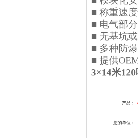
■ 模块化
■ 称重速
■ 电气部
■ 无基坑
■ 多种防
■ 提供OE
3×14米1
产品：
您的单位：