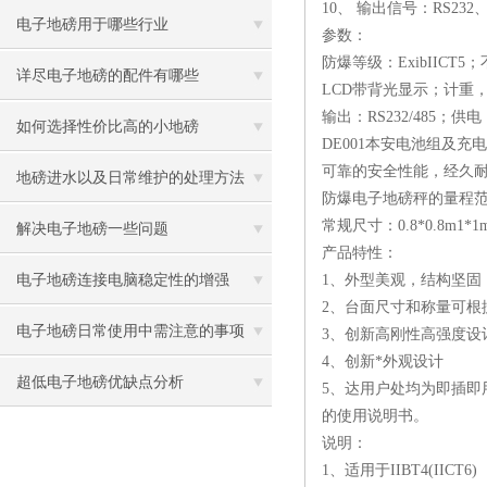
10、 输出信号：RS232
电子地磅用于哪些行业
参数：
防爆等级：ExibIICT
详尽电子地磅的配件有哪些
LCD带背光显示；计重
输出：RS232/485；供电：
如何选择性价比高的小地磅
DE001本安电池组及充电
可靠的安全性能，经久
地磅进水以及日常维护的处理方法
防爆电子地磅秤的量程范围：0.5
常规尺寸：0.8*0.8m1*1m1*
解决电子地磅一些问题
产品特性：
电子地磅连接电脑稳定性的增强
1、外型美观，结构坚固
2、台面尺寸和称量可根
电子地磅日常使用中需注意的事项
3、创新高刚性高强度设
4、创新*外观设计
超低电子地磅优缺点分析
5、达用户处均为即插
的使用说明书。
说明：
1、适用于IIBT4(IICT6)