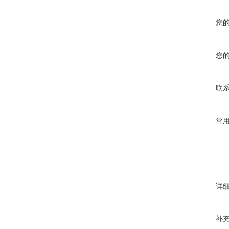
您
您
联
常
详
补