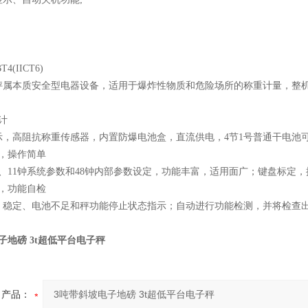
4(IICT6)
秤属本质安全型电器设备，适用于爆炸性物质和危险场所的称重计量，整机
计
示，高阻抗称重传感器，内置防爆电池盒，直流供电，4节1号普通干电池可用
富，操作简单
、11钟系统参数和48钟内部参数设定，功能丰富，适用面广；键盘标定
示，功能自检
、稳定、电池不足和秤功能停止状态指示；自动进行功能检测，并将检查
子地磅 3t超低平台电子秤
产品：