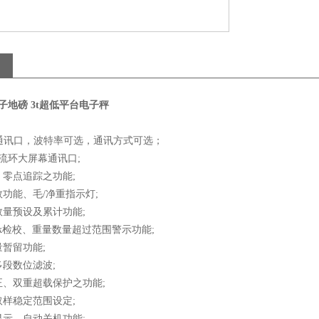
子地磅 3t超低平台电子秤
32通讯口，波特率可选，通讯方式可选；
电流环大屏幕通讯口;
零点追踪之功能;
功能、毛/净重指示灯;
量预设及累计功能;
/Ok检校、重量数量超过范围警示功能;
暂留功能;
段数位滤波;
正、双重超载保护之功能;
样稳定范围设定;
示、自动关机功能;