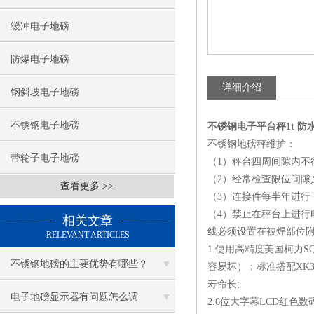
缓冲电子地磅
防爆电子地磅
详细介绍
钢斜坡电子地磅
不锈钢电子地磅
不锈钢电子平台秤1t 
不锈钢地磅秤维护：
带轮子电子地磅
（1）秤台四周间隙内不
（2）经常检查限位间隙
查看更多 >>
（3）连接件每半年进行
（4）禁止在秤台上进
相关文章
线必须设置在被焊部位
RELEVANT ARTICLES
1.使用高精度美国柯力S
不锈钢地磅的主要优势有哪些？
容易坏）；标准搭配XK3
寿命长;
电子地磅显示器有问题怎么调
2.6位大字幕LCD红色