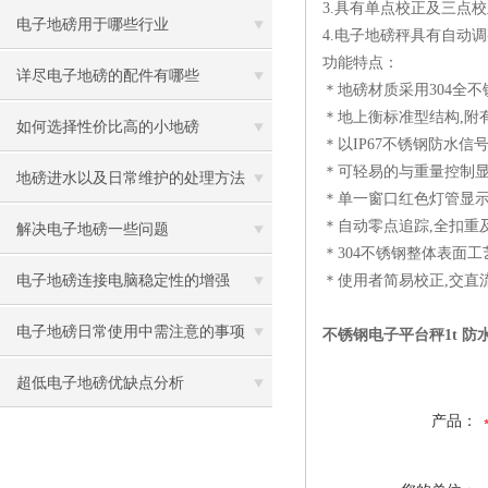
3.具有单点校正及三点
电子地磅用于哪些行业
4.电子地磅秤具有自动
功能特点：
详尽电子地磅的配件有哪些
＊地磅材质采用304全不锈钢
＊地上衡标准型结构,附
如何选择性价比高的小地磅
＊以IP67不锈钢防水信号
＊可轻易的与重量控制显
地磅进水以及日常维护的处理方法
＊单一窗口红色灯管显
＊自动零点追踪,全扣重
解决电子地磅一些问题
＊304不锈钢整体表面
电子地磅连接电脑稳定性的增强
＊使用者简易校正,交直
电子地磅日常使用中需注意的事项
不锈钢电子平台秤1t 
超低电子地磅优缺点分析
产品：