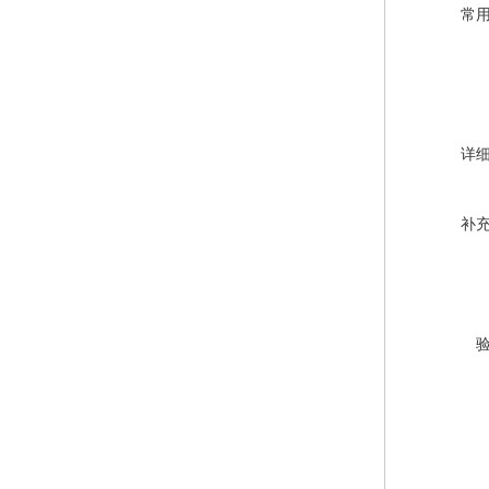
常
详
补