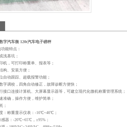
数字汽车衡 120t汽车电子磅秤
的功能特点：
坑或浅基坑；
打印机，可打印称重单、报表等；
化结构、安装方便；
零位自动跟踪、超载报警功能；
板数字调校，四角自动修正，故障诊断方便快；
串行接口连接计算机、大屏幕显示器等，可建立现代化微机称重管理系统；
迅速准确，操作方便，维护简单；
耗；
度：称重显示仪表：-10℃~40℃；
感器：-20℃~65℃，±95%；
：180VAC~240VAC，49Hz~51Hz。