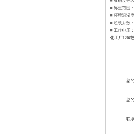
■ 准确度等级：
■ 称重范围：1
■ 环境温湿度：
■ 超载系数：1
■ 工作电压：2
化工厂120吨
您
您
联