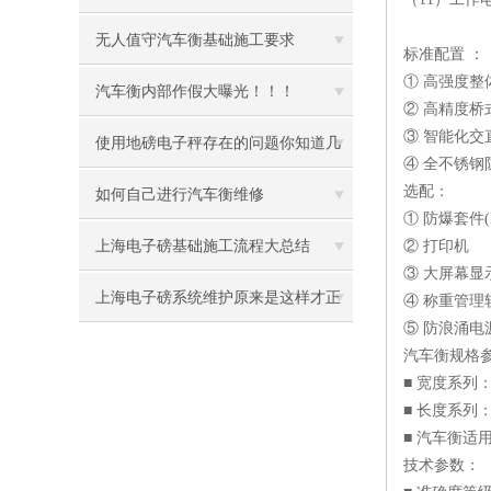
无人值守汽车衡基础施工要求
标准配置 ：
① 高强度整
汽车衡内部作假大曝光！！！
② 高精度桥
③ 智能化交
使用地磅电子秤存在的问题你知道几
④ 全不锈钢
选配：
个
如何自己进行汽车衡维修
① 防爆套件(EX
上海电子磅基础施工流程大总结
② 打印机
③ 大屏幕显
上海电子磅系统维护原来是这样才正
④ 称重管理
⑤ 防浪涌电
确
汽车衡规格
■ 宽度系列：2.2
■ 长度系列：5m 
■ 汽车衡
技术参数：