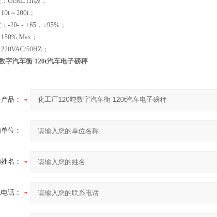
OIML III级；
0t～200t；
-20- - +65，±95%；
50% Max；
20VAC/50HZ；
数字汽车衡 120t汽车电子磅秤
产品：
的单位：
的姓名：
系电话：