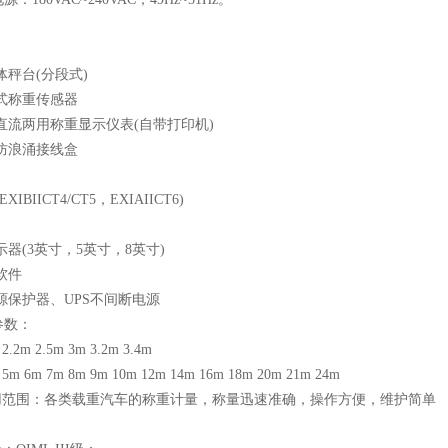
体秤台(分段式)
式称重传感器
直流两用称重显示仪表(自带打印机)
防浪涌接线盒
IBIICT4/CT5，EXIAIICT6)
示器(3英寸，5英寸，8英寸)
软件
源保护器、UPS不间断电源
参数：
m 2.5m 3m 3.2m 3.4m
6m 7m 8m 9m 10m 12m 14m 16m 18m 20m 21m 24m
适用范围：各类载重汽车的称重计量，称量迅速准确，操作方便，维护简单