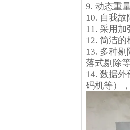
9. 动态
10. 自
11. 采用
12. 简
13. 多
落式剔除
14. 数
码机等），