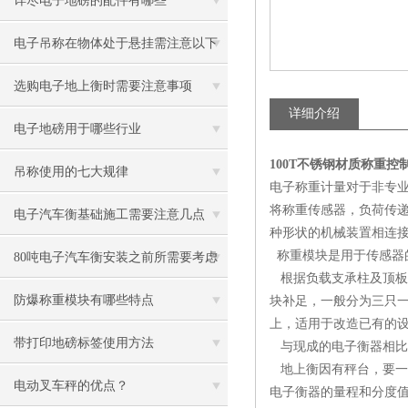
详尽电子地磅的配件有哪些
电子吊称在物体处于悬挂需注意以下
几点
选购电子地上衡时需要注意事项
详细介绍
电子地磅用于哪些行业
100T不锈钢材质称重控
吊称使用的七大规律
电子称重计量对于非专
将称重传感器，负荷传
电子汽车衡基础施工需要注意几点
种形状的机械装置相连
称重模块是用于传感器
80吨电子汽车衡安装之前所需要考虑
根据负载支承柱及顶板
的事项
防爆称重模块有哪些特点
块补足，一般分为三只
上，适用于改造已有的
带打印地磅标签使用方法
与现成的电子衡器相比
地上衡因有秤台，要一
电动叉车秤的优点？
电子衡器的量程和分度