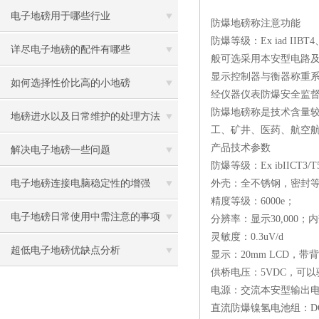
电子地磅用于哪些行业
防爆地磅称注意功能
防爆等级：Ex iad IIBT4、E
详尽电子地磅的配件有哪些
般可选采用本安型电路
显示控制器与衡器称重
如何选择性价比高的小地磅
经仪器仪表防爆安全监
防爆地磅称是技术含量
地磅进水以及日常维护的处理方法
工、矿井、医药、航空航
产品技术参数
解决电子地磅一些问题
防爆等级：Ex ibIIC
电子地磅连接电脑稳定性的增强
外壳：全不锈钢，密封等级
精度等级：6000e；
电子地磅日常使用中需注意的事项
分辨率：显示30,000；内部2
灵敏度：0.3uV/d
超低电子地磅优缺点分析
显示：20mm LCD，带
供桥电压：5VDC，可以
电源：交流本安型输出电源:AC
直流防爆镍氢电池组：DC7