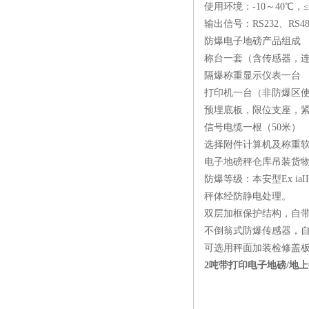
使用环境：-10～40℃，≤
输出信号：RS232、RS48
防爆电子地磅产品组成
称台一套（含传感器，
隔爆称重显示仪表一台
打印机一台（非防爆区
预埋底板，限位支座，
信号电缆一根（50米）
选择附件计算机及称重
电子地磅秤仓库吊装货物0
防爆等级：本安型Ex ia
秤体经防静电处理。
双层加框保护结构，自
不倒翁式防爆传感器，
可选用秤面加装检修盖
2吨带打印电子地磅/地