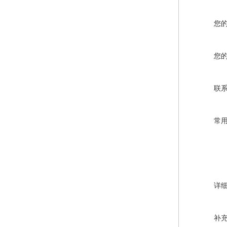
您
您
联
常
详
补