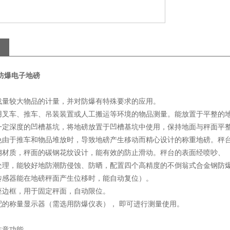
防爆电子地磅
载量较大物品的计量，并对防爆有特殊要求的应用。
用叉车、推车、吊装装置或人工搬运等环境的物品测量。能放置于平整的
一定深度的凹槽基坑，将地磅放置于凹槽基坑中使用，保持地面与秤面平
免由于推车和物品堆放时，导致地磅产生移动而精心设计的称重地磅。秤
钢材质，秤面的碳钢花纹设计，能有效的防止滑动。秤台的表面经喷吵、
处理，能较好地防潮防侵蚀、防晒，配置四个高精度的不倒翁式合金钢防
传感器能在地磅秤面产生位移时，能自动复位）。
座边框，用于固定秤面，自动限位。
配的称量显示器（需选用防爆仪表）， 即可进行测量使用。
注意功能