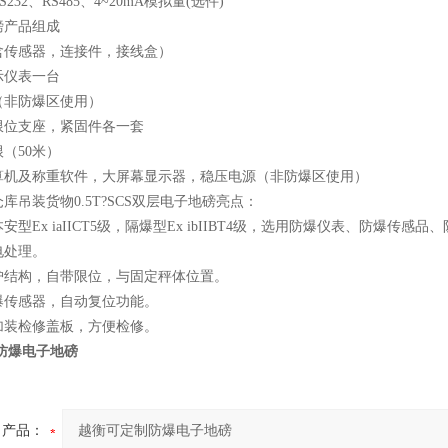
232、RS485、4~20mA模拟量(选件)
磅产品组成
含传感器，连接件，接线盒）
示仪表一台
（非防爆区使用）
限位支座，紧固件各一套
（50米）
算机及称重软件，大屏幕显示器，稳压电源（非防爆区使用）
库吊装货物0.5T?SCS双层电子地磅亮点：
型Ex iaIICT5级，隔爆型Ex ibIIBT4级，选用防爆仪表、防爆传感
电处理。
护结构，自带限位，与固定秤体位置。
爆传感器，自动复位功能。
加装检修盖板，方便检修。
防爆电子地磅
产品：