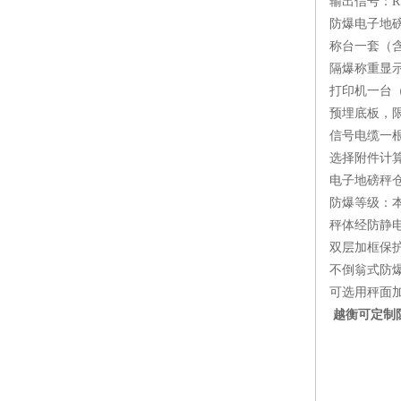
输出信号：RS
防爆电子地
称台一套（
隔爆称重显
打印机一台
预埋底板，
信号电缆一根
选择附件计
电子地磅秤仓
防爆等级：本安
秤体经防静
双层加框保
不倒翁式防
可选用秤面
越衡可定制