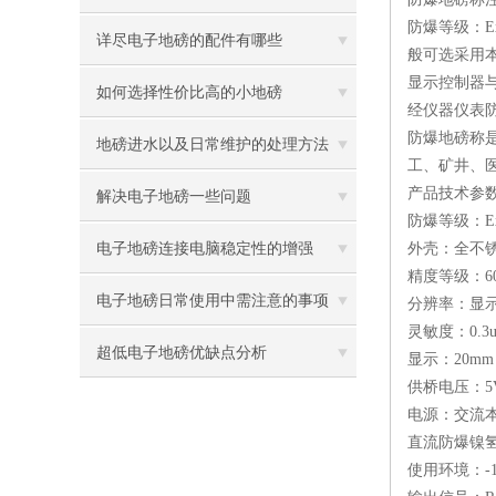
防爆等级：Ex ia
详尽电子地磅的配件有哪些
般可选采用
显示控制器
如何选择性价比高的小地磅
经仪器仪表
防爆地磅称
地磅进水以及日常维护的处理方法
工、矿井、医
产品技术参
解决电子地磅一些问题
防爆等级：Ex
电子地磅连接电脑稳定性的增强
外壳：全不锈
精度等级：60
电子地磅日常使用中需注意的事项
分辨率：显示30
灵敏度：0.3u
超低电子地磅优缺点分析
显示：20mm
供桥电压：5
电源：交流本安型
直流防爆镍氢电
使用环境：-1