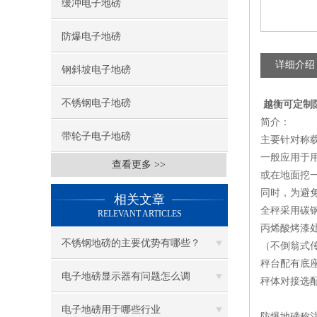
缓冲电子地磅
防爆电子地磅
详细介绍
钢斜坡电子地磅
不锈钢电子地磅
越衡可定制
简介：
带轮子电子地磅
主要针对称
一般应用于
查看更多 >>
或在地面挖
同时，为避
相关文章
全秤采用碳
RELEVANT ARTICLES
丙烯酸烤漆
不锈钢地磅的主要优势有哪些？
（不倒翁式
秤台配有底
电子地磅显示器有问题怎么调
秤体对接选
电子地磅用于哪些行业
防爆地磅称