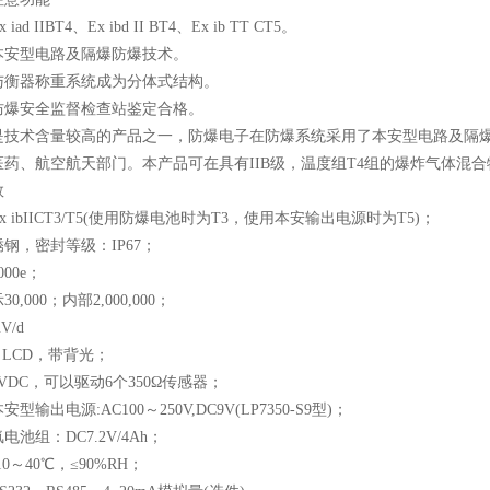
d IIBT4、Ex ibd II BT4、Ex ib TT CT5。
本安型电路及隔爆防爆技术。
与衡器称重系统成为分体式结构。
防爆安全监督检查站鉴定合格。
是技术含量较高的产品之一，防爆电子在防爆系统采用了本安型电路及隔
药、航空航天部门。本产品可在具有IIB级，温度组T4组的爆炸气体混合物
数
 ibIICT3/T5(使用防爆电池时为T3，使用本安输出电源时为T5)；
钢，密封等级：IP67；
00e；
,000；内部2,000,000；
V/d
 LCD，带背光；
VDC，可以驱动6个350Ω传感器；
输出电源:AC100～250V,DC9V(LP7350-S9型)；
池组：DC7.2V/4Ah；
0～40℃，≤90%RH；