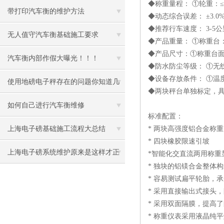
◆称重量程： ①轮重：≤2
带打印汽车衡的维护方法
◆动态综合误差： ±3.0% (
◆推荐行车速度： 3-5公
无人值守汽车衡基础施工要求
◆产品重量： ①称重台：27
◆产品尺寸：①称重台面尺寸：
汽车衡内部作假大曝光！！！
◆防水防尘等级： ①无线称
◆设备存放条件： ①温度范
使用地磅电子秤存在的问题你知道几
◆两块秤台单独标定，具
个
如何自己进行汽车衡维修
标准配置：
上海电子磅基础施工流程大总结
* 两块高强度铝合金称
* 四块橡胶限速引坡
上海电子磅系统维护原来是这样才正
*智能化交直流两用称重
* 独块的铝镁合金整体
确
* 容易测试扁平轮胎，
* 采用直接输出式接头
* 采用双面隔膜，提高
* 称重仪表采用液晶纯