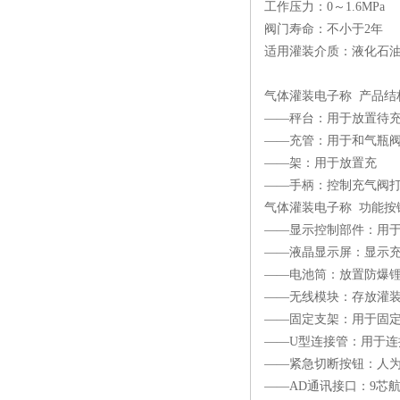
工作压力：0～1.6MPa
阀门寿命：不小于2年
适用灌装介质：液化石油气
气体灌装电子称 产品结
——秤台：用于放置待
——充管：用于和气瓶
——架：用于放置充
——手柄：控制充气阀
气体灌装电子称 功能按
——显示控制部件：用
——液晶显示屏：显示
——电池筒：放置防爆
——无线模块：存放灌
——固定支架：用于固
——U型连接管：用于连
——紧急切断按钮：人
——AD通讯接口：9芯