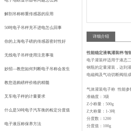
电子地磅显示器有问题怎么调
解剖吊称称重传感器的应用
50吨电子吊秤充不进电怎么回事
详细介绍
你的上海电子磅的传感器密封性好
性能稳定液氧灌装秤/智
吗？
无线电子吊秤使用注意事项
电子灌装秤适用于液态
钢瓶的定量灌装，达到灌装
妙招—教您如何判断电子吊称会发生
电磁阀及气动切断阀组
故障
教您选购磅秤价格的精髓
气体灌装电子称 性能参
叉车电子秤的计量要求
准确度：3级
Z小称量：500g
什么是50吨电子汽车衡的检定分度值
Z大称量：1-3吨
分度数：1200
电子液压称保养方法
分度值：100g