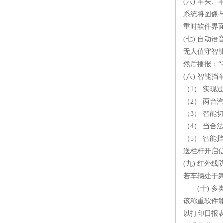
(六) 车头
系统将图像
重时软件界
(七) 自动
无人值守智能
然后播报：
(八) 智能
（1） 实
（2） 两
（3） 智
（4） 当
（5） 智
送栏杆开启
(九) 红外
若车辆处于
(十) 多
该称重软件
以打印日报