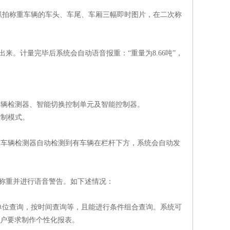
抓拍称重车辆的车头、车尾、车厢三幅即时图片，在二次称
。计量完毕后系统会自动语音报重：“重量为8.66吨”，
车辆检测器、智能切换控制单元及智能控制器。
控制模式。
及车辆检测器自动检测到有车辆在栏杆下方，系统会自动发
称重并进行语音警告。如下述情况：
单位查询，按时间查询等，且能进行条件组合查询。系统可
客户要求制作个性化报表。