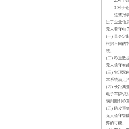
2.对于财
3.对于仓
这些报表数
进了企业信
无人看守电
(一) 量身定
根据不同的
统。
(二) 称重
无人值守智
(三) 实现
本系统满足
(四) 长距
电子车牌识
辆则顺利称
(五) 防皮
无人值守智
弊的可能。