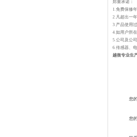
郑重承诺：
1.免费保
2.凡超出
3.产品使
4.如用户
5.公司及公
6.传感器、
越衡专业生产
您
您