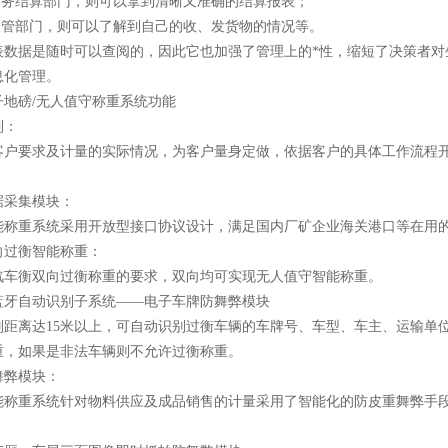
务结算部门，则可以拿到清晰又准确的结算报表；
管部门，则可以了解到自己的收、发货物的情况等。
据是随时可以查阅的，因此它也加强了管理上的*性，缩短了决策者对
息化管理。
子地磅/无人值守称重系统功能
制：
客户要求及计量的实际情况，为客户量身定做，依据客户的具体工作流程
数据采集模块：
能称重系统采用开放型接口协议设计，满足国内厂矿企业海关港口等在用
双向过衡智能称重：
汽车衡双向过衡称重的要求，双向均可实现无人值守智能称重。
离蓝牙自动识别子系统——电子车牌防舞弊模块
别距离达15米以上，可自动识别过衡车辆的车牌号、车型、车主、运输单
重，如果是非法车辆则不允许过衡称重。
重舞弊模块：
能称重系统针对物料供应及成品销售的计量采用了智能化的防皮重舞弊手