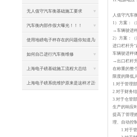
无人值守汽车衡基础施工要求
人值守汽车
1）方案：
汽车衡内部作假大曝光！！！
→车辆驶进
2）方案：
使用地磅电子秤存在的问题你知道几
进口栏杆升“
车辆驶进秤
个
如何自己进行汽车衡维修
→出口栏杆
上海电子磅基础施工流程大总结
在称重的整
限度的降低
上海电子磅系统维护原来是这样才正
1.对于管
2.对于财
确
3.对于仓
生产的响应
提高了管理
理、自动控
1.对于管