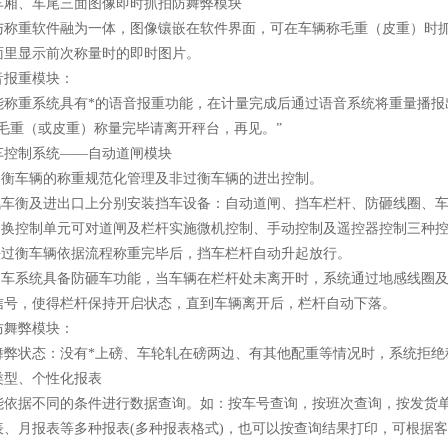
、车厢、车尾三面图像即时抓拍防舞弊模块
与称重软件融为一体，图像镶嵌在软件界面，可在车辆称毛重（皮重）时
面里显示前次称量时的即时图片。
语音报重模块：
称重系统具有*的语音报重功能，在计量完成后通过语音系统将重量播报出来
“毛重（或皮重）称量完毕请离开秤台，再见。”
挡车控制系统——自动道闸模块
现过衡车辆的称重规范化管理及非过衡车辆的进出控制。
台汽车衡及进出口上分别安装挡车设备：自动道闸、挡车栏杆、防砸线圈、
能切换控制单元可对道闸及栏杆实施微机控制、手动控制及遥控器控制三种
合法过衡车辆依据流程称重完毕后，挡车栏杆自动升起放行。
能挡车系统具备防砸车功能，当车辆在栏杆处未离开时，系统通过地感线圈
信号，使得栏杆保持开启状态，直到车辆离开后，栏杆自动下落。
线防舞弊模块：
舞弊状态：没有*上磅、车轮轧在磅两边、有其他配重等情况时，系统拒绝
类型、个性化报表
能依据不同的条件进行数据查询。如：按车号查询，按班次查询，按发货
表、月报表等多种报表(多种报表格式)，也可以按查询结果打印，可根据