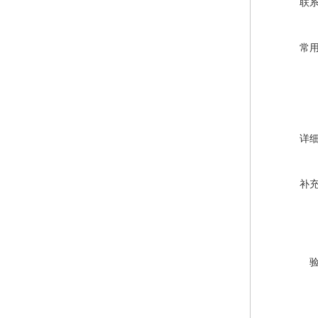
联
常
详
补