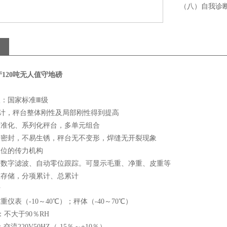
（八）自我诊
120吨无人值守地磅
级：国家标准Ⅲ级
设计，秤台整体刚性及局部刚性得到提高
标准化、系列化秤台，多单元组合
腔全密封，不易生锈，秤台无不变形，焊缝无开裂现象
复位的传力机构
表有数字滤波、自动零位跟踪。可显示毛重、净重、皮重等
重存储，分项累计、总累计
断
重仪表（-10～40℃）；秤体（-40～70℃）
：不大于90％RH
交流220V50HZ（-15％～+10％）