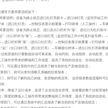
衡通常方案简要流程如下：
（简要说明）设备为静止状态进口红灯亮刷卡→进口绿灯亮（监控开始工作
秤体（进口红灯亮）→控制仪表显示称重量→打印磅单（人工操作）→车
（简要说明）设备为静止状态、进口及出口栏杆为“落”、进出口为红灯刷卡
起”（出口栏杆为“落”）→进口绿灯亮（监控开始工作计时及扑捉车牌）→
体→进口栏杆降“落”（进出口红灯亮）→控制仪表显示称重量→打印磅单
升“起”（出口绿灯亮、进口红灯亮）→车辆驶出秤体→进出口红灯亮称重
个过程里做到计量数据自动可靠采集、自动判别、自动指挥、自动处理、
人工操作所带来的弊端和工作强度，提高了系统的信息化、自动化程度。
理部门，可以通过系统中的汇总报表了解当前的生产及物流状况；
务结算部门，则可以拿到清晰又准确的结算报表；
管部门，则可以了解到自己的收、发货物的情况等。 这些报表数据是随时可
时间，
效率，降低了运行成本，促进了企业信息化管理。在称重的整个过程里做
制，限度的降低人工操作所带来的弊端和工作强度，提高了系统的信息化
理部门，可以通过系统中的汇总报表了解当前的生产及物流状况；