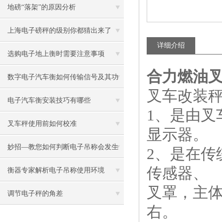
的事项
地磅“落架”的原因分析
上海电子磅秤的级别你都猜出来了
详细介绍
吗？
选购电子地上衡时需要注意事项
合力燃油叉
数字电子汽车衡如何传输信号及其功
叉车改装
能
电子汽车衡安装技巧有哪些
1、是由
叉车秤使用前如何校准
显示器。
妙招—教您如何判断电子吊称会发生
2、是在
传感器、
故障
衡器专家解析电子吊称使用环境
叉罩，主体
调节电子秤的角差
右。