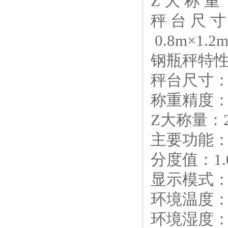
Z 大 称 重 
秤 台 尺 寸
0.8m×1
钢瓶秤特
秤台尺寸：0
称重精度：O
Z大称量：2
主要功能
分度值：1.0
显示模式：
环境温度：传
环境湿度：