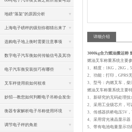
80吨电子汽车衡安装之前所需要考虑
的事项
地磅“落架”的原因分析
上海电子磅秤的级别你都猜出来了
详细介绍
吗？
选购电子地上衡时需要注意事项
3000kg合力燃油搬运称
数字电子汽车衡如何传输信号及其功
燃油叉车称重系统主要
1、精度：1KG，2KG，5
能
电子汽车衡安装技巧有哪些
2、功能：打印，GPRS无
3、型号：内燃叉车，柴
叉车秤使用前如何校准
燃油叉车称重系统主要
妙招—教您如何判断电子吊称会发生
1、新研究的无码处理技
2、采用工业级芯片，可以
故障
衡器专家解析电子吊称使用环境
3、传感器拱桥电压5V，
4、采用背光液晶显示器
调节电子秤的角差
5、带有电池电量显示功