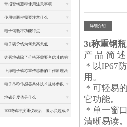
带报警钢瓶秤使用注意事项
使用钢瓶秤需要注意什么
详细介绍
电子钢瓶秤功能特点
3t称重钢
电子磅价钱为何忽高忽低
产 品 简 述
购买地磅除了价格还需要考虑其他的
＊以IP67
因素
上海电子磅称重传感器的工作原理及
用。
参数
电子吊称传感器具体技术规格参数
＊可轻易的
它功能。
地磅分度值是什么
＊单一窗
100吨磅秤接通仪表后，显示负超载？
清晰易读