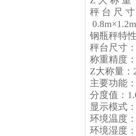
Z 大 称 重 
秤 台 尺 寸
0.8m×1
钢瓶秤特
秤台尺寸：0
称重精度：O
Z大称量：2
主要功能
分度值：1.0
显示模式：
环境温度：传
环境湿度：