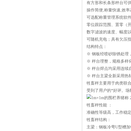
有方形和长条形秤台可
操作简便,称量快速,效率
可选配称重管理系统软
零位跟踪范围、置零（开
数字滤波的速度、幅度
可随机充电；具有欠压
结构特点：
※ 钢板经喷砂除锈处理
※ 秤台理整，规格多样
※ 秤台焊点均采用连续
※ 秤台主梁全新采用热
牲畜秤主要用于肉类联
受到了用户的*好评。场
牲畜秤性能 ：
准确性等级高，工作稳定
牲畜秤结构：
主梁：钢板冷弯U型槽加