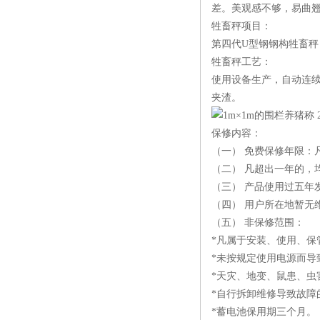
差。美观感不够，易曲
牲畜秤项目：
第四代U型钢钢构牲畜秤
牲畜秤工艺：
使用设备生产，自动连
夹渣。
保修内容：
（一） 免费保修年限
（二） 凡超出一年的，
（三） 产品使用过五年
（四） 用户所在地暂无
（五） 非保修范围：
*凡属于安装、使用、保
*未按规定使用电源而导
*天灾、地变、鼠患、虫
*自行拆卸维修导致故障
*蓄电池保用期三个月。