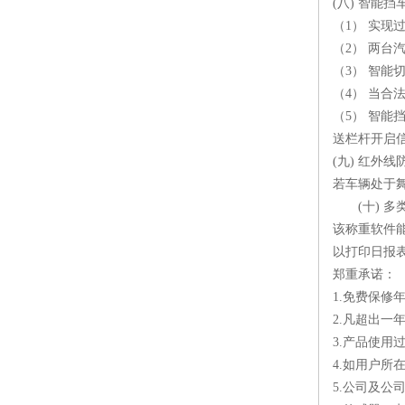
(八) 智能
（1） 实
（2） 两
（3） 智
（4） 当
（5） 智
送栏杆开启
(九) 红外
若车辆处于
(十) 多
该称重软件
以打印日报
郑重承诺：
1.免费保
2.凡超出
3.产品使
4.如用户
5.公司及公