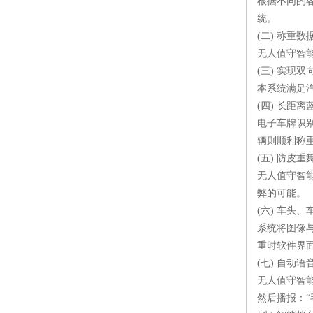
根据不同的
统。
(二) 称重
无人值守智
(三) 实现
本系统满足
(四) 长距
电子车牌识
辆则顺利称
(五) 防皮
无人值守智
弊的可能。
(六) 车头
系统将图像
重时软件界
(七) 自动
无人值守智能
然后播报：