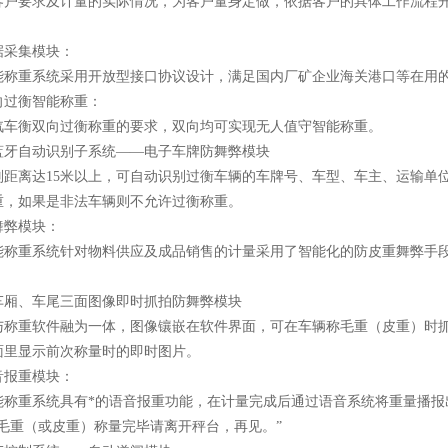
客户要求及计量的实际情况，为客户量身定做，依据客户的具体工作流程
数据采集模块：
能称重系统采用开放型接口协议设计，满足国内厂矿企业海关港口等在用
双向过衡智能称重：
汽车衡双向过衡称重的要求，双向均可实现无人值守智能称重。
离蓝牙自动识别子系统——电子车牌防舞弊模块
别距离达15米以上，可自动识别过衡车辆的车牌号、车型、车主、运输单
重，如果是非法车辆则不允许过衡称重。
重舞弊模块：
能称重系统针对物料供应及成品销售的计量采用了智能化的防皮重舞弊手
、车厢、车尾三面图像即时抓拍防舞弊模块
与称重软件融为一体，图像镶嵌在软件界面，可在车辆称毛重（皮重）时
面里显示前次称量时的即时图片。
语音报重模块：
称重系统具有*的语音报重功能，在计量完成后通过语音系统将重量播报出来
“毛重（或皮重）称量完毕请离开秤台，再见。”