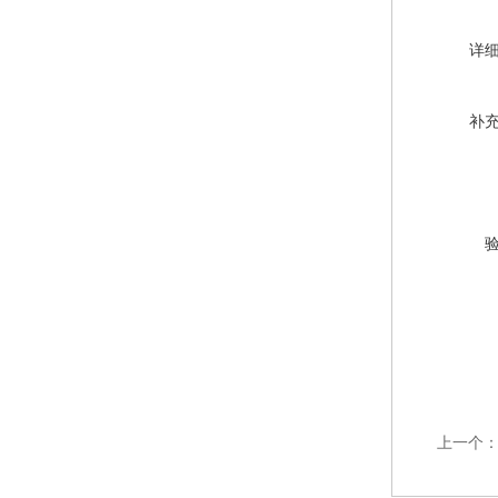
详
补
上一个