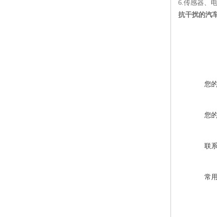
6.传感器、
抗干扰的汽
您
您
联
常