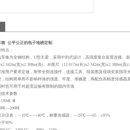
车衡 公平公正的电子地磅定制
衡特点：
汽车衡为全钢结构，U型主梁，采用中剖式设计，高强度复合装置连接。装
长)x2.342m(宽)x2.388m(高)、40英尺（12.017m(长)x2.342m(
可按用户要求定做，附带全部连接件，连接工具、组装图及现场安装指导
便，结构简单而不影响秤体的强度、牢度、准确度，再配合高精度传感器及
同时也可用于对超宽运输有限制的国内市场
衡技术参数：
IML Ⅲ
---200吨
仪表：—10℃----+40℃，称重传感器：—20℃---+65，±95%
于90%
AC---240*AC 49Hz---51Hz