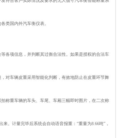
开发符合客户实际情况及要求的无人值守汽车衡智能称重系
的各类国内外汽车衡仪表。
位等各项信息，并判断其过衡合法性。如果是授权的合法车
段，对车辆皮重采用智能化判断，有效地防止在皮重环节舞
抓拍称重车辆的车头、车尾、车厢三幅即时图片，在二次称
。计量完毕后系统会自动语音报重：“重量为8.66吨”，