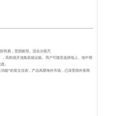
拆简易，坚固耐用。适合20英尺
宽)x2.388m(高)），高柜或开顶集装箱运输。用户可随意选择地上、地中两
光盘。
功能*的英文仪表，产品风靡海外市场，已深受国外客商