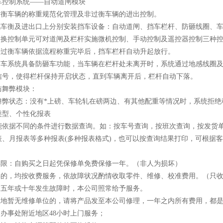
挡车控制系统——自动道闸模块
现过衡车辆的称重规范化管理及非过衡车辆的进出控制。
台汽车衡及进出口上分别安装挡车设备：自动道闸、挡车栏杆、防砸线圈、
能切换控制单元可对道闸及栏杆实施微机控制、手动控制及遥控器控制三种
合法过衡车辆依据流程称重完毕后，挡车栏杆自动升起放行。
能挡车系统具备防砸车功能，当车辆在栏杆处未离开时，系统通过地感线圈
信号，使得栏杆保持开启状态，直到车辆离开后，栏杆自动下落。
线防舞弊模块：
舞弊状态：没有*上磅、车轮轧在磅两边、有其他配重等情况时，系统拒绝
类型、个性化报表
能依据不同的条件进行数据查询。如：按车号查询，按班次查询，按发货
表、月报表等多种报表(多种报表格式)，也可以按查询结果打印，可根据
修年限：自购买之日起凭保修单免费保修一年。（非人为损坏）
一年的，均按收费服务，依故障状况酌情收取零件、维修、校准费用。（只
用过五年或十年发生故障时，本公司照常给予服务。
所在地暂无维修单位的，请将产品发至本公司修理，一年之内所有费用，都
司办事处附近地区48小时上门服务；