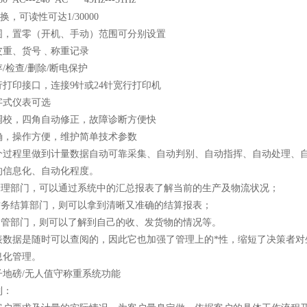
换，可读性可达1/30000
围，置零（开机、手动）范围可分别设置
皮重、货号﹑称重记录
/检查/删除/断电保护
打印接口，连接9针或24针宽行打印机
字式仪表可选
调校，四角自动修正，故障诊断方便快
确，操作方便，维护简单技术参数
个过程里做到计量数据自动可靠采集、自动判别、自动指挥、自动处理、
的信息化、自动化程度。
理部门，可以通过系统中的汇总报表了解当前的生产及物流状况；
务结算部门，则可以拿到清晰又准确的结算报表；
管部门，则可以了解到自己的收、发货物的情况等。
据是随时可以查阅的，因此它也加强了管理上的*性，缩短了决策者对
息化管理。
子地磅/无人值守称重系统功能
制：