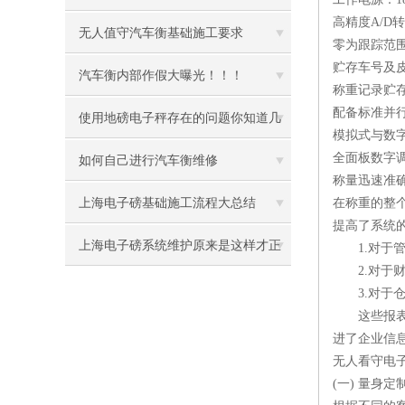
高精度A/D转
无人值守汽车衡基础施工要求
零为跟踪范
贮存车号及
汽车衡内部作假大曝光！！！
称重记录贮存
配备标准并行
使用地磅电子秤存在的问题你知道几
模拟式与数
全面板数字
个
如何自己进行汽车衡维修
称量迅速准
上海电子磅基础施工流程大总结
在称重的整
提高了系统
上海电子磅系统维护原来是这样才正
1.对于管
2.对于财
确
3.对于仓
这些报表数
进了企业信
无人看守电
(一) 量身定