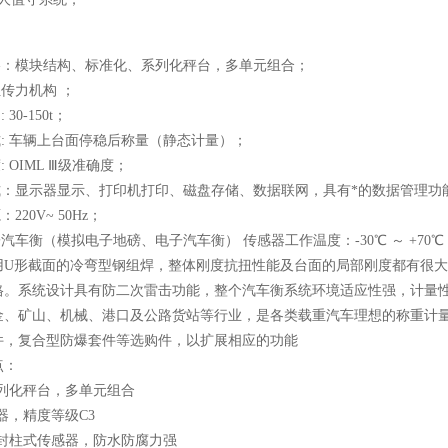
规格：模块结构、标准化、系列化秤台，多单元组合；
位传力机构 ；
30-150t；
式: 车辆上台面停稳后称量（静态计量）；
: OIML Ⅲ级准确度；
方式：显示器显示、打印机打印、磁盘存储、数据联网，具有*的数据管理
220V~ 50Hz；
子汽车衡（模拟电子地磅、电子汽车衡） 传感器工作温度：-30℃ ～ +70℃
用U形截面的冷弯型钢组焊，整体刚度抗扭性能及台面的局部刚度都有很
格。系统设计具有防二次雷击功能，整个汽车衡系统环境适应性强，计量性
金、矿山、机械、港口及公路货站等行业，是各类载重汽车理想的称重计
件，复合型防爆套件等选购件，以扩展相应的功能
点：
系列化秤台，多单元组合
器，精度等级C3
密封柱式传感器，防水防腐力强