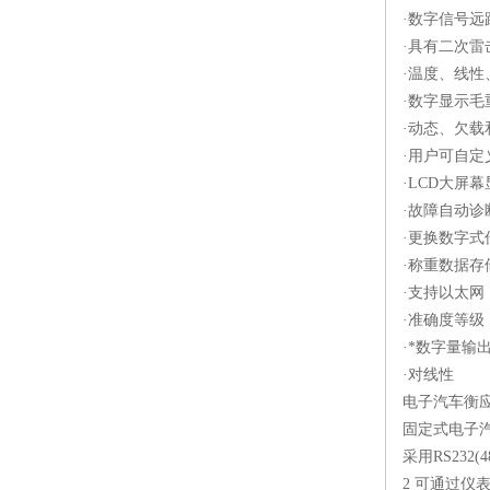
·数字信号远
·具有二次雷
·温度、线
·数字显示毛
·动态、欠
·用户可自
·LCD大屏
·故障自动诊
·更换数字
·称重数据存储
·支持以太网
·准确度等级：
·*数字量输
·对线性
电子汽车衡应
固定式电子
采用RS232
2 可通过仪