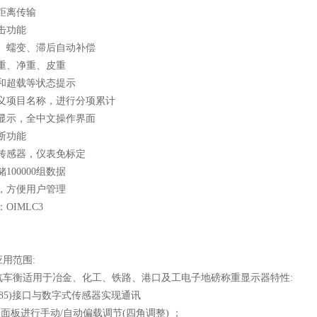
距离传输
击功能
性、蠕变、滞后自动补偿
重、净重、皮重
载和超载等状态提示
定义项目名称，进行分项累计
幕显示，全中文操作界面
断功能
式传感器，仪表免标定
100000组数据
，方便用户管理
OIMLC3
出
用范围:
汽车衡适用于冶金、化工、铁路、港口及工电子地磅称重显示器特性:
(485)接口与数字式传感器实现通讯
表面板进行手动/自动偏载调节(四角调整) ；