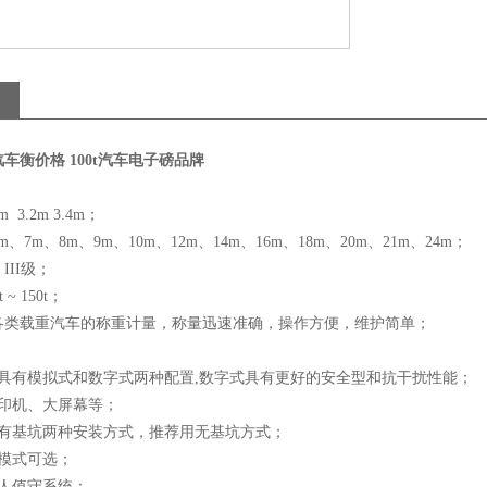
车衡价格 100t汽车电子磅品牌
3.2m 3.4m；
、7m、8m、9m、10m、12m、14m、16m、18m、20m、21m、24m；
III级；
~ 150t；
各类载重汽车的称重计量，称量迅速准确，操作方便，维护简单；
分具有模拟式和数字式两种配置,数字式具有更好的安全型和抗干扰性能；
打印机、大屏幕等；
或有基坑两种安装方式，推荐用无基坑方式；
爆模式可选；
无人值守系统；