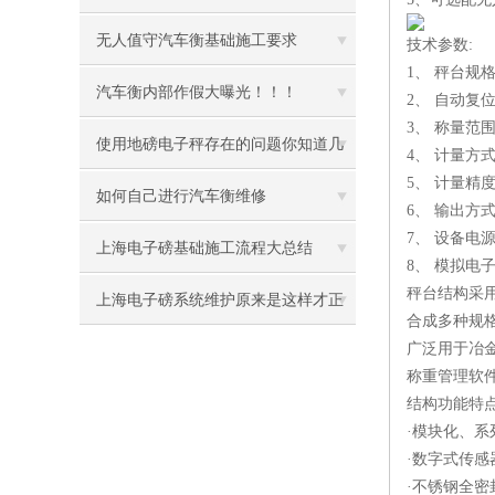
无人值守汽车衡基础施工要求
技术参数:
1、 秤台
汽车衡内部作假大曝光！！！
2、 自动复
3、 称量范围: 
使用地磅电子秤存在的问题你知道几
4、 计量方
5、 计量精度
个
如何自己进行汽车衡维修
6、 输出
7、 设备电源：
上海电子磅基础施工流程大总结
8、 模拟电
秤台结构采
上海电子磅系统维护原来是这样才正
合成多种规
广泛用于冶
确
称重管理软
结构功能特
·模块化、
·数字式传感
·不锈钢全