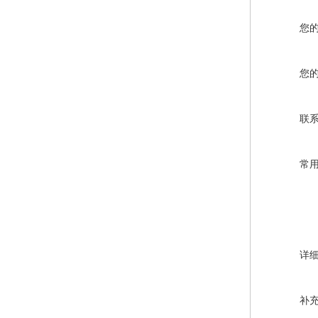
您
您
联
常
详
补