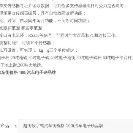
对单支传感器寻址并读取数据，可判断多支传感器组秤时受力是否均匀；
用现场更改传感器编号，具有自动故障诊断功能；
日期、时间、自动闰年闰月功能，不间断时间功能；
零点跟踪范围 和置零范围；
接口有电流环，RS232等信号，可同时与大屏幕和PC机连接工作。
调整功能*，可调10个传感器；
点可设置，可实现 t、kg、g三个单位标定；
子秤,20吨地磅,30吨电子磅,40吨电子地衡,50吨电子磅秤,60吨电子平台秤,
电子地上衡,200吨大地磅。
车衡价格 100t汽车电子磅品牌
产品：