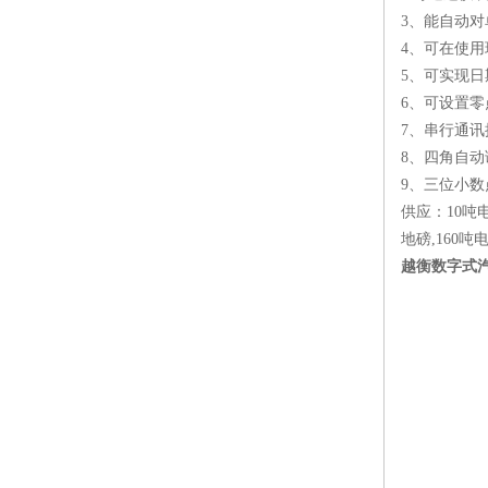
3、能自动
4、可在使
5、可实现
6、可设置
7、串行通讯
8、四角自动
9、三位小数
供应：10吨电
地磅,160吨
越衡数字式汽