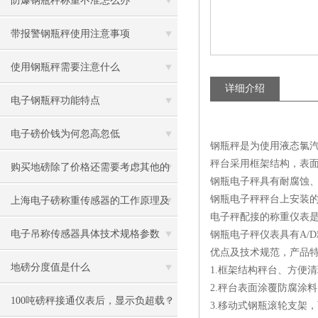
防爆钢瓶秤称重不准怎么办
带报警钢瓶秤使用注意事项
使用钢瓶秤需要注意什么
详细介绍
电子钢瓶秤功能特点
电子磅价钱为何忽高忽低
钢瓶秤是为使用液态氯
秤台采用框架结构，表
购买地磅除了价格还需要考虑其他的
钢瓶电子秤具有耐腐蚀
因素
钢瓶电子秤秤台上安装
上海电子磅称重传感器的工作原理及
电子秤配接的称重仪表是
参数
电子吊称传感器具体技术规格参数
钢瓶电子秤仪表具有A/
优点及技术规范，产品
地磅分度值是什么
1.框架结构秤台、方便
2.秤台表面涂覆防腐涂
100吨磅秤接通仪表后，显示负超载？
3.移动式钢瓶滚轮支架