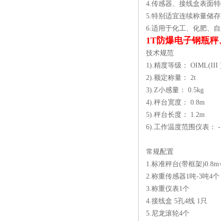
4.传感器、接线盒表面
5.特别适宜连续称量储
6.适用于化工、化肥、
1T防爆电子钢瓶
技术规范
1).精度等级： OIML(III 
2).额定称量： 2t
3).Z小感量： 0.5kg
4).秤台宽度： 0.8m
5).秤台长度： 1.2m
6).工作温度范围仪表： -
常规配置
1.标准秤台(带框架)0.8m×
2.称重传感器1吨-3吨4个
3.称重仪表1个
4.接线盒 5孔4线 1只
5.尼龙滚轮4个