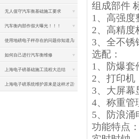
组成部件 
无人值守汽车衡基础施工要求
1、高强度
汽车衡内部作假大曝光！！！
2、高精度
3、全不锈
使用地磅电子秤存在的问题你知道几
选配：
个
如何自己进行汽车衡维修
1、防爆套件(E
上海电子磅基础施工流程大总结
2、打印机
上海电子磅系统维护原来是这样才正
3、大屏幕
确
4、称重管
5、防浪涌
功能特点
实时时钟