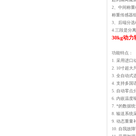
2、中间称
称重传感器
3、后端分
4.三段是分
30kg
功能特点：
1. 采用进
2. 10寸
3. 全自动
4. 支持
5. 自动零
6. 内嵌温
7. *的数
8. 输送系
9. 动态重
10. 自我