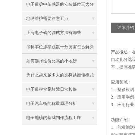
电子吊称中传感器的安装部位三大分
类
地磅维护需要注意五点
详细介绍
上海电子磅的调试方法有哪些
吊称零位漂移跳数十分厉害怎么解决
产品概述：
自动化分选
如何选择性价比高的小地磅
率，提高准
为什么越来越多人的选择越衡便携式
应用领域：
地磅
电子吊秤常见故障日常检修
1、整箱检
2、应用举
电子汽车衡的称重原理分析
3、应用行
电子地磅的基础制作流程工序
功能介绍：
1、前端输
起到隔离减