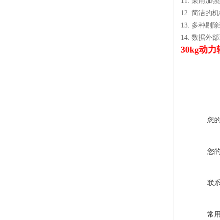
11. 采用加
12. 简洁
13. 多种
14. 数据
30kg
您
您
联
常