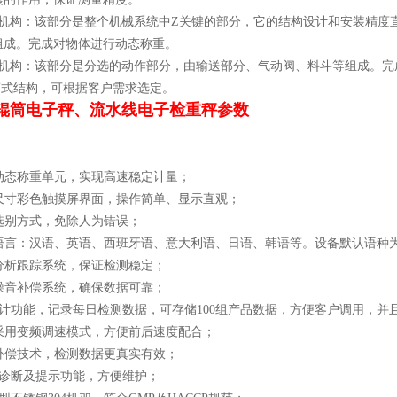
重机构：该部分是整个机械系统中Z关键的部分，它的结构设计和安装精度
组成。完成对物体进行动态称重。
选机构：该部分是分选的动作部分，由输送部分、气动阀、料斗等组成。完
离式结构，可根据客户需求选定。
动力辊筒电子秤、流水线电子检重秤参数
口动态称重单元，实现高速稳定计量；
超大尺寸彩色触摸屏界面，操作简单、显示直观；
式选别方式，免除人为错误；
多国语言：汉语、英语、西班牙语、意大利语、日语、韩语等。设备默认语种
点分析跟踪系统，保证检测稳定；
度噪音补偿系统，确保数据可靠；
据统计功能，记录每日检测数据，可存储100组产品数据，方便客户调用，
统采用变频调速模式，方便前后速度配合；
量补偿技术，检测数据更真实有效；
故障诊断及提示功能，方便维护；