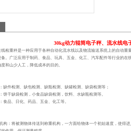
30kg动力辊筒电子秤、流水线电
在线检重秤是一种应用于各种自动化流水线以及物流输送系统上的自动重
设备。广泛应用于制药、食品、玩具、五金、化工、汽车配件等行业的在
确度和山少人工，降低成本的目的。
测：缺件检测、缺包检测、缺瓶检测、缺罐检测、缺袋检测等；
例：饼干缺袋检测，小食品缺袋检测，饮料、水缺瓶检测等。
业：食品、日化、药品、五金、化工等。
送机构：将被测物体传送到称重机构，一方面给物体一个初始速度，使得进
震的作用，保证测量精度。