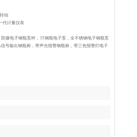
转动
一代计量仪表.
防爆电子钢瓶泵秤，3T钢瓶电子泵，全不锈钢电子钢瓶泵
MA信号输出钢瓶称，带声光报警钢瓶称，带三色报警灯电子