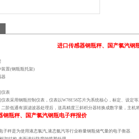
进口传感器钢瓶秤、国产氯汽钢
架
装置(钢瓶瓶托架)
感器
制仪表
仪表采用钢瓶控制仪表，仪表以W78E58芯片为系统核心，标定、设定等
、二阶低通有源滤波器处理后，送高精度三斜积分器转换成数字量，主机将
器钢瓶秤、国产氯汽钢瓶电子秤报价
：
钢瓶电子秤是为使用液态氯汽,液态氨汽等行业称量钢瓶储气量的电子衡器.
用框架结构,表面进行防腐蚀喷塑处理.