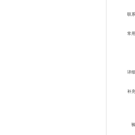
联
常
详
补