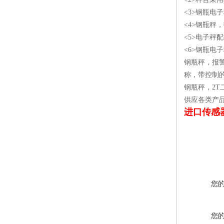
<3>钢瓶电
<4>钢瓶
<5>电子秤
<6>钢瓶电
钢瓶秤，报
称，带控制
钢瓶秤，2
供应各类产品
进口传感
您
您