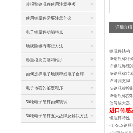
带报警钢瓶秤使用注意事项
使用钢瓶秤需要注意什么
详细介绍
电子钢瓶秤功能特点
地磅除锈有哪些方法
钢瓶秤结构
※钢瓶称秤
称重模块安装和维护
※钢瓶称缓冲
※钢瓶称传
如何选择电子地磅秤或电子台秤
※可调支脚
电子地磅的鉴定程序
※钢瓶称控
※钢瓶称控制
50吨电子吊秤如何调试
信号放大器
进口传感
50吨电子吊秤五大故障及解决方法
钢瓶秤特性
<1>SCS
<2>秤台采