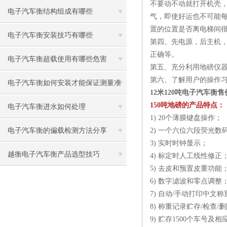
不要动不动就打开机壳
电子汽车衡结构组成有哪些
气，即使好运也不可能每
置的位置是否离电梯间很
电子汽车衡安装技巧有哪些
第四、先电源，后主机
正确等。
电子汽车衡超载使用有哪些危害
第五、充分利用地磅仪
第六、了解用户的操作
电子汽车衡如何安装才能保证测量准
12米120吨电子汽车衡
150吨地磅的产品特点：
确
电子汽车衡进水如何处理
1) 20个薄膜键盘操作；
电子汽车衡的偏载检测方法分享
2) 一个六位六段荧光
3) 实时时钟显示；
越衡电子汽车衡产品选型技巧
4) 标定时人工线性修正
5) 去皮和预置皮重功能
6) 数字滤波和零点调整
7) 自动/手动打印中文
8) 称重记录贮存/检查/
9) 贮存1500个车号及