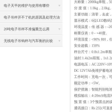
大称量：2000kg单瓶，5
电子天平的维护与使用有哪些
分 度 值：1.0kg，2.0kg
主要功能：清零，去皮
电子吊秤开不了机的原因及处理方法
显示模式：6位LED数码
环境温度：传 感 器：-20 
20吨电子吊秤不准偏重怎么调
称重仪表：0 - +40度。
环境湿度：<90% RH
无线电子吊钩秤与汽车衡的比较
安全超载：150%
秤台尺寸：0.8x1.2m单瓶
油封:1.4x2m双瓶，1x1.
电源电压：AC 220V+10
DC 12V7Ah免维护蓄电
工作时间：充电一次，可
额定功率：<5W。
保护措施：智能判别电
模拟输出：4-20mA电
预 置 值：3个预置点的
通讯接口：Rs 232c可