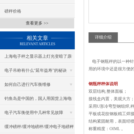
磅秤价格
查看更多 >>
相关文章
详细介绍
RELEVANT ARTICLES
上海电子秤之显示器上灯光变暗了原
电子钢瓶秤的以一种针
用的环境中还是很方便
因
电子吊称有什么“延年益寿”的秘诀
钢瓶秤秤体说明
如何自己进行汽车衡维修
双层结构,整体面板；
钓鱼岛是中国的，国人用国货上海电
接线盒内置，美观大方
采用U形冷弯型钢组焊,
子汽车衡业给力发话
电子汽车衡使用中几种常见故障
平板或花纹钢板精工焊
结构紧固耐用，表面经
缓冲磅秤/缓冲地磅秤/缓冲电子地磅秤
称重精度：OIML 。