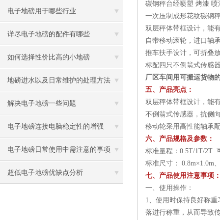
碳钢秤台经喷塑 烤漆 喷
电子地磅用于哪些行业
一次压制成形花纹碳钢
双层秤体带框设计，能
详尽电子地磅的配件有哪些
自带移动滚轮，进口轴
推车扶手设计，可折叠
如何选择性价比高的小地磅
标配四只不倒翁式传感
厂区车间用可搬运货物的
地磅进水以及日常维护的处理方法
五、产品亮点：
双层秤体带框设计，能
解决电子地磅一些问题
不倒翁式传感器，抗侧
电子地磅连接电脑稳定性的增强
移动轮采用高性能轴承
六、产品规格及参数：
电子地磅日常使用中需注意的事项
标准量程：0.5T/1T/2T
标准尺寸： 0.8m×1.0m、1
超低电子地磅优缺点分析
七、产品使用注意事项
一、使用操作：
1、使用时保持良好称
落进行称重，从而导致