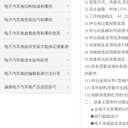
1).安装方式：浅基坑/无
电子汽车衡结构组成有哪些
2).安全超载：秤体125%
3).工作电源电压：AC 22
电子汽车衡安装技巧有哪些
4).秤台有过载报警装置
5).秤台在纵横向均设
电子汽车衡超载使用有哪些危害
6).秤台面板采用优质钢
7).传接线盒采用优质
电子汽车衡如何安装才能保证测量准
8).传输线缆按国家标
9).设备的信息采集稳
确
电子汽车衡进水如何处理
10).所有需要涂漆的
电子汽车衡的偏载检测方法分享
的要求。
11).秤台使用冷弯U
越衡电子汽车衡产品选型技巧
12).零件材料质量符合
13).地磅表面刷红丹
二． 设备主要部件功能
▲全电子式荷重磅台
◆四只截面设计 ◆
◆电子传感器支承架