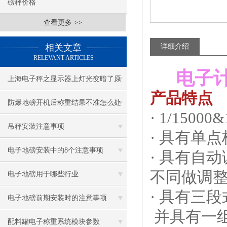
磅秤价格
查看更多 >>
相关文章
详细介绍
RELEVANT ARTICLES
电子
上海电子秤之显示器上灯光变暗了原
产品特点
因
防爆地磅开机后称重结果不准怎么处
· 1/15
理
吊秤安装注意事项
· 具有单
电子地磅安装中的8个注意事项
· 具有自
不同做调
电子地磅用于哪些行业
· 具有三
电子地磅前期安装时的注意事项
并具有一
配料罐电子称重系统模块参数