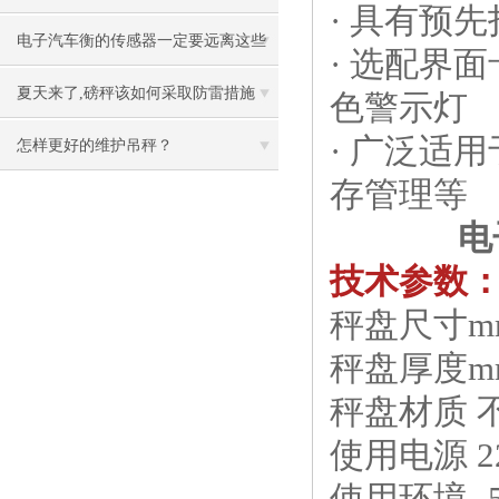
· 具有预
电子汽车衡的传感器一定要远离这些
· 选配界
环境
夏天来了,磅秤该如何采取防雷措施
色警示灯
· 广泛适
怎样更好的维护吊秤？
存管理等
电
技术参数
秤盘尺寸mm 
秤盘厚度mm
秤盘材质 
使用电源 22
使用环境 -5